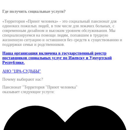
Где получить социальные услуги?
«Территория «Приют человека» - это социальный пансионат для
одиноких пожилых людей, в том числе для лежачих больных, с
современным дизайном и высоким уровнем обслуживания. Мы
специализируемся на помощи людям, попавшим в трудную
жизненную ситуацию и оставшиеся без средств к существованию и
поддержки семьи и родственников.
Наша организация включена в государственный реестр
поставщиков социальных услуг по Ижевску и Удмуртской
Республике.
АНО "ЦРА-СУДЬБЫ"
Почему выбирают нас?
Пансионат "Территория "Приют человека"
оказывает следующие услуги: