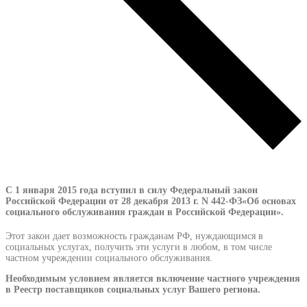
С 1 января 2015 года вступил в силу Федеральный закон
Российской Федерации от 28 декабря 2013 г. N 442-ФЗ«Об основах
социального обслуживания граждан в Российской Федерации».
Этот закон дает возможность гражданам РФ, нуждающимся в
социальных услугах, получить эти услуги в любом, в том числе
частном учреждении социального обслуживания.
Необходимым условием является включение частного учреждения
в Реестр поставщиков социальных услуг Вашего региона.