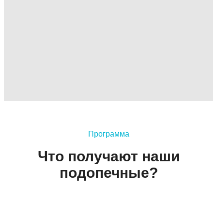
Программа
Что получают наши
подопечные?
Прогулки на воздухе
Пансионат расположен в живописном месте, в
экологически чистом районе Удмуртии,