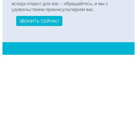
всегда открыт для вас – обращайтесь, и мы с
удовольствием проконсультируем вас.
ЗВОНИТЬ СЕЙЧАС!
ТЕРРИТОРИЯ ПРИЮТ ЧЕЛОВЕКА
пансионат для одиноких пожилых людей в
Удмуртской Республике
+7 (3412) 56-17-20
ilsatg420@gmail.com
Малопургинский район. с. Пугачёво, ул. Тимура
Миниахметова, 5
Полезные ссылки