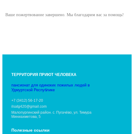
Ваше пожертвование завершено. Мы благодарим вас за помощь!
ТЕРРИТОРИЯ ПРИЮТ ЧЕЛОВЕКА
пансионат для одиноких пожилых людей в
Удмуртской Республике
+7 (3412) 56-17-20
ilsatg420@gmail.com
Малопургинский район. с. Пугачёво, ул. Тимура
Миниахметова, 5
Полезные ссылки